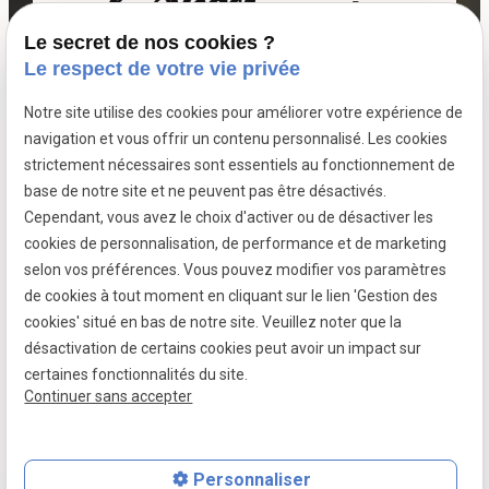
Le secret de nos cookies ?
06 07 64 16 98
Le respect de votre vie privée
Notre site utilise des cookies pour améliorer votre expérience de
7 passage fleuri
navigation et vous offrir un contenu personnalisé. Les cookies
- 59380 SOCX
strictement nécessaires sont essentiels au fonctionnement de
Siret :
39799787500026
base de notre site et ne peuvent pas être désactivés.
Cependant, vous avez le choix d'activer ou de désactiver les
cookies de personnalisation, de performance et de marketing
selon vos préférences. Vous pouvez modifier vos paramètres
Mentions légales
de cookies à tout moment en cliquant sur le lien 'Gestion des
cookies' situé en bas de notre site. Veuillez noter que la
Politique de confidentialité
désactivation de certains cookies peut avoir un impact sur
Gestion des cookies
certaines fonctionnalités du site.
Continuer sans accepter
Plan du site
Personnaliser