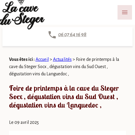
Panneau de gestion des cookies
menu
06 07 64 16 98
Vous êtes ici :
Accueil
>
Actualités
> Foire de printemps à la
cave du Steger Socx , dégustation vins du Sud Ouest ,
dégustation vins du Languedoc ,
Foire de printemps à la cave du Steger
Socx , dégustation vins du Sud Ouest ,
dégustation vins du Languedoc ,
Le
09 avril 2025