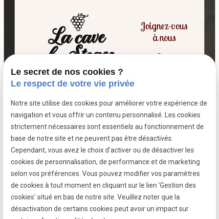
Joignez-vous
à nous
Le secret de nos cookies ?
06 07 64 16 98
Le respect de votre vie privée
Notre site utilise des cookies pour améliorer votre expérience de
7 passage fleuri
navigation et vous offrir un contenu personnalisé. Les cookies
- 59380 SOCX
strictement nécessaires sont essentiels au fonctionnement de
Siret :
39799787500026
base de notre site et ne peuvent pas être désactivés.
Cependant, vous avez le choix d'activer ou de désactiver les
cookies de personnalisation, de performance et de marketing
selon vos préférences. Vous pouvez modifier vos paramètres
Mentions légales
de cookies à tout moment en cliquant sur le lien 'Gestion des
cookies' situé en bas de notre site. Veuillez noter que la
Politique de confidentialité
désactivation de certains cookies peut avoir un impact sur
Gestion des cookies