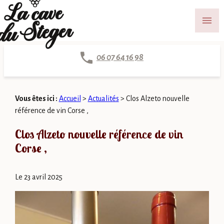
Panneau de gestion des cookies
menu
06 07 64 16 98
Vous êtes ici :
Accueil
>
Actualités
> Clos Alzeto nouvelle
référence de vin Corse ,
Clos Alzeto nouvelle référence de vin
Corse ,
Le
23 avril 2025