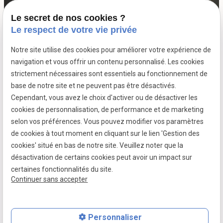
Le secret de nos cookies ?
06 07 64 16 98
Le respect de votre vie privée
Notre site utilise des cookies pour améliorer votre expérience de
7 passage fleuri
navigation et vous offrir un contenu personnalisé. Les cookies
- 59380 SOCX
strictement nécessaires sont essentiels au fonctionnement de
Siret :
39799787500026
base de notre site et ne peuvent pas être désactivés.
Cependant, vous avez le choix d'activer ou de désactiver les
cookies de personnalisation, de performance et de marketing
selon vos préférences. Vous pouvez modifier vos paramètres
Mentions légales
de cookies à tout moment en cliquant sur le lien 'Gestion des
cookies' situé en bas de notre site. Veuillez noter que la
Politique de confidentialité
désactivation de certains cookies peut avoir un impact sur
Gestion des cookies
certaines fonctionnalités du site.
Continuer sans accepter
Plan du site
Personnaliser