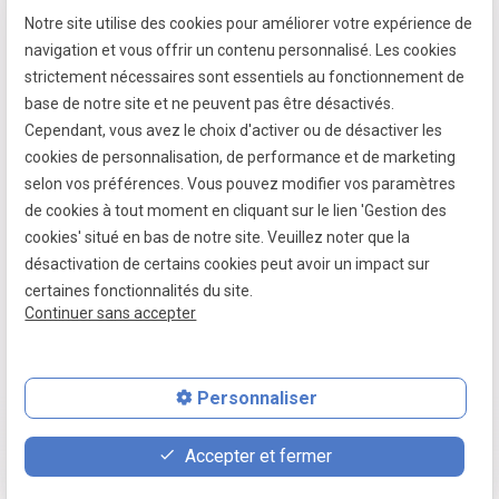
Notre site utilise des cookies pour améliorer votre expérience de
7 passage fleuri
navigation et vous offrir un contenu personnalisé. Les cookies
- 59380 SOCX
strictement nécessaires sont essentiels au fonctionnement de
Siret :
39799787500026
base de notre site et ne peuvent pas être désactivés.
Cependant, vous avez le choix d'activer ou de désactiver les
cookies de personnalisation, de performance et de marketing
selon vos préférences. Vous pouvez modifier vos paramètres
Mentions légales
de cookies à tout moment en cliquant sur le lien 'Gestion des
cookies' situé en bas de notre site. Veuillez noter que la
Politique de confidentialité
désactivation de certains cookies peut avoir un impact sur
Gestion des cookies
certaines fonctionnalités du site.
Continuer sans accepter
Plan du site
Personnaliser
place
contact_page
phone
Accepter et fermer
Plan d'accès
Contact
06 07 64 16 98