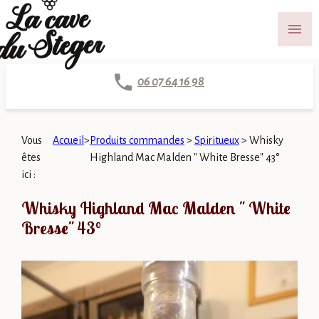
Panneau de gestion des cookies
menu
06 07 64 16 98
Vous
Accueil
>
Produits commandes
>
Spiritueux
>
Whisky
êtes
Highland Mac Malden " White Bresse" 43°
ici :
Whisky Highland Mac Malden " White
Bresse" 43°