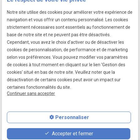
Notre site utilise des cookies pour améliorer votre expérience de
7 passage fleuri
navigation et vous offrir un contenu personnalisé. Les cookies
- 59380 SOCX
strictement nécessaires sont essentiels au fonctionnement de
Siret :
39799787500026
base de notre site et ne peuvent pas être désactivés.
Cependant, vous avez le choix d'activer ou de désactiver les
cookies de personnalisation, de performance et de marketing
selon vos préférences. Vous pouvez modifier vos paramètres
Mentions légales
de cookies à tout moment en cliquant sur le lien 'Gestion des
cookies' situé en bas de notre site. Veuillez noter que la
Politique de confidentialité
désactivation de certains cookies peut avoir un impact sur
Gestion des cookies
certaines fonctionnalités du site.
Continuer sans accepter
Plan du site
Personnaliser
place
contact_page
phone
Accepter et fermer
Plan d'accès
Contact
06 07 64 16 98