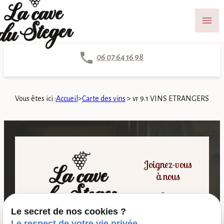
Panneau de gestion des cookies
menu
06 07 64 16 98
Vous êtes ici :
Accueil
>
Carte des vins
>
vr 9.1 VINS ETRANGERS
Joignez-vous
à nous
Le secret de nos cookies ?
06 07 64 16 98
Le respect de votre vie privée