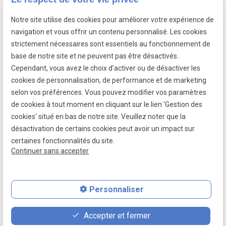
Notre site utilise des cookies pour améliorer votre expérience de
7 passage fleuri
navigation et vous offrir un contenu personnalisé. Les cookies
- 59380 SOCX
strictement nécessaires sont essentiels au fonctionnement de
Siret :
39799787500026
base de notre site et ne peuvent pas être désactivés.
Cependant, vous avez le choix d'activer ou de désactiver les
cookies de personnalisation, de performance et de marketing
selon vos préférences. Vous pouvez modifier vos paramètres
Mentions légales
de cookies à tout moment en cliquant sur le lien 'Gestion des
cookies' situé en bas de notre site. Veuillez noter que la
Politique de confidentialité
désactivation de certains cookies peut avoir un impact sur
Gestion des cookies
certaines fonctionnalités du site.
Continuer sans accepter
Plan du site
Personnaliser
place
contact_page
phone
Accepter et fermer
Plan d'accès
Contact
06 07 64 16 98