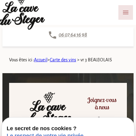
Panneau de gestion des cookies
menu
06 07 64 16 98
Vous êtes ici :
Accueil
>
Carte des vins
>
vr 3 BEAUJOLAIS
Joignez-vous
à nous
Le secret de nos cookies ?
06 07 64 16 98
Le respect de votre vie privée