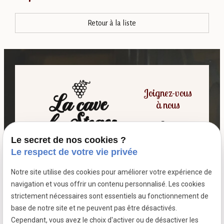
Retour à la liste
Joignez-vous
à nous
Le secret de nos cookies ?
06 07 64 16 98
Le respect de votre vie privée
Notre site utilise des cookies pour améliorer votre expérience de
7 passage fleuri
navigation et vous offrir un contenu personnalisé. Les cookies
- 59380 SOCX
strictement nécessaires sont essentiels au fonctionnement de
Siret :
39799787500026
base de notre site et ne peuvent pas être désactivés.
Cependant, vous avez le choix d'activer ou de désactiver les