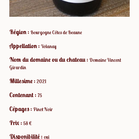
Région :
Bourgogne Côtes de Beaune
Appellation :
Volanay
Nom du domaine ou du chateau :
Domaine Vincent
Girardin
Millesime :
2021
Contenant :
75
Cépages :
Pinot Noir
Prix :
58 €
Disponibilité :
oui