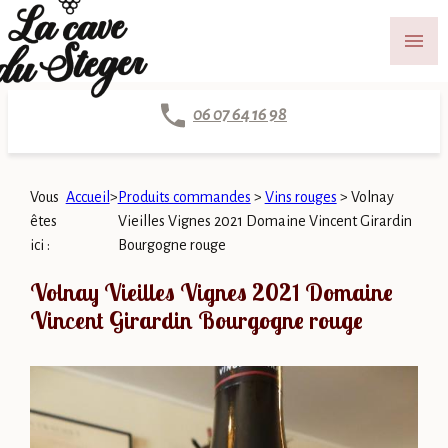
Panneau de gestion des cookies
menu
06 07 64 16 98
Vous
Accueil
>
Produits commandes
>
Vins rouges
>
Volnay
êtes
Vieilles Vignes 2021 Domaine Vincent Girardin
ici :
Bourgogne rouge
Volnay Vieilles Vignes 2021 Domaine
Vincent Girardin Bourgogne rouge