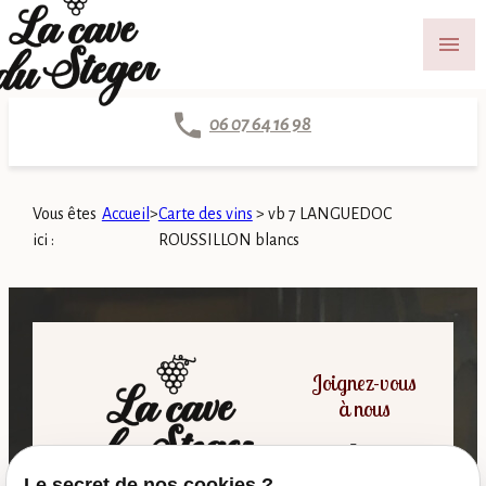
Panneau de gestion des cookies
menu
06 07 64 16 98
Vous êtes
Accueil
>
Carte des vins
>
vb 7 LANGUEDOC
ici :
ROUSSILLON blancs
Joignez-vous
à nous
Le secret de nos cookies ?
06 07 64 16 98