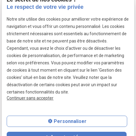
Le respect de votre vie privée
Notre site utilise des cookies pour améliorer votre expérience de
7 passage fleuri
navigation et vous offrir un contenu personnalisé. Les cookies
- 59380 SOCX
strictement nécessaires sont essentiels au fonctionnement de
Siret :
39799787500026
base de notre site et ne peuvent pas être désactivés.
Cependant, vous avez le choix d'activer ou de désactiver les
cookies de personnalisation, de performance et de marketing
selon vos préférences. Vous pouvez modifier vos paramètres
Mentions légales
de cookies à tout moment en cliquant sur le lien 'Gestion des
cookies' situé en bas de notre site. Veuillez noter que la
Politique de confidentialité
désactivation de certains cookies peut avoir un impact sur
Gestion des cookies
certaines fonctionnalités du site.
Continuer sans accepter
Plan du site
Personnaliser
place
contact_page
phone