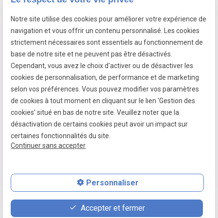
Notre site utilise des cookies pour améliorer votre expérience de
7 passage fleuri
navigation et vous offrir un contenu personnalisé. Les cookies
- 59380 SOCX
strictement nécessaires sont essentiels au fonctionnement de
Siret :
39799787500026
base de notre site et ne peuvent pas être désactivés.
Cependant, vous avez le choix d'activer ou de désactiver les
cookies de personnalisation, de performance et de marketing
selon vos préférences. Vous pouvez modifier vos paramètres
Mentions légales
de cookies à tout moment en cliquant sur le lien 'Gestion des
cookies' situé en bas de notre site. Veuillez noter que la
Politique de confidentialité
désactivation de certains cookies peut avoir un impact sur
Gestion des cookies
certaines fonctionnalités du site.
Continuer sans accepter
Plan du site
Personnaliser
place
contact_page
phone
Accepter et fermer
Plan d'accès
Contact
06 07 64 16 98