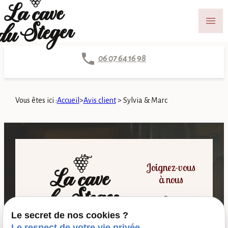
Panneau de gestion des cookies
menu
06 07 64 16 98
Vous êtes ici :
Accueil
>
Avis client
>
Sylvia & Marc
Joignez-vous
à nous
Le secret de nos cookies ?
06 07 64 16 98
Le respect de votre vie privée