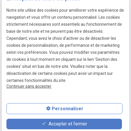
Notre site utilise des cookies pour améliorer votre expérience de
7 passage fleuri
navigation et vous offrir un contenu personnalisé. Les cookies
- 59380 SOCX
strictement nécessaires sont essentiels au fonctionnement de
Siret :
39799787500026
base de notre site et ne peuvent pas être désactivés.
Cependant, vous avez le choix d'activer ou de désactiver les
cookies de personnalisation, de performance et de marketing
selon vos préférences. Vous pouvez modifier vos paramètres
Mentions légales
de cookies à tout moment en cliquant sur le lien 'Gestion des
cookies' situé en bas de notre site. Veuillez noter que la
Politique de confidentialité
désactivation de certains cookies peut avoir un impact sur
Gestion des cookies
certaines fonctionnalités du site.
Continuer sans accepter
Plan du site
Personnaliser
place
contact_page
phone
Accepter et fermer
Plan d'accès
Contact
06 07 64 16 98