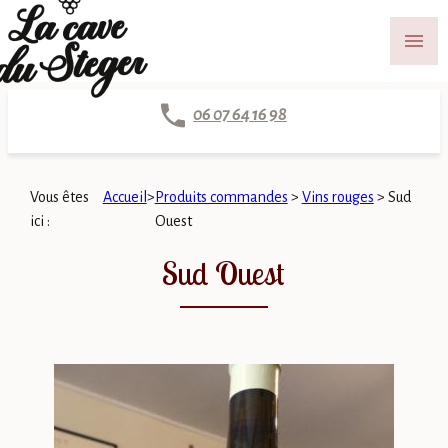
Panneau de gestion des cookies
menu
06 07 64 16 98
Vous êtes
Accueil
>
Produits commandes
>
Vins rouges
>
Sud
ici :
Ouest
Sud Ouest