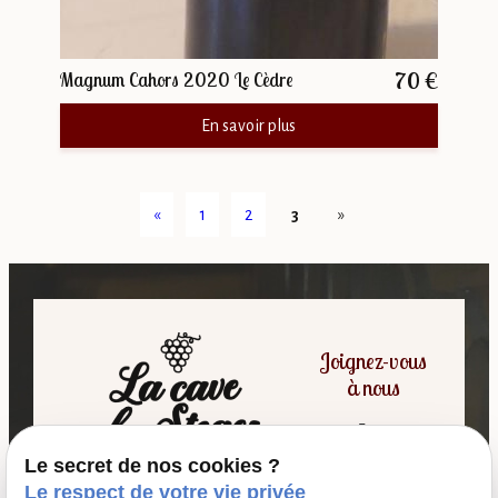
70 €
Magnum Cahors 2020 Le Cèdre
En savoir plus
«
1
2
3
»
Joignez-vous
à nous
Le secret de nos cookies ?
06 07 64 16 98
Le respect de votre vie privée