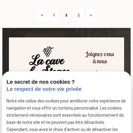
«
1
2
3
»
Joignez-vous
à nous
Le secret de nos cookies ?
06 07 64 16 98
Le respect de votre vie privée
Notre site utilise des cookies pour améliorer votre expérience de
7 passage fleuri
navigation et vous offrir un contenu personnalisé. Les cookies
- 59380 SOCX
strictement nécessaires sont essentiels au fonctionnement de
Siret :
39799787500026
base de notre site et ne peuvent pas être désactivés.
Cependant, vous avez le choix d'activer ou de désactiver les