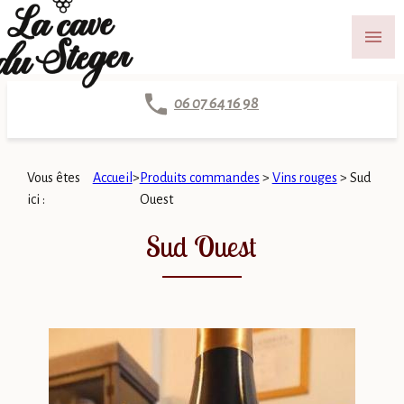
Panneau de gestion des cookies
menu
06 07 64 16 98
Vous êtes
Accueil
>
Produits commandes
>
Vins rouges
>
Sud
ici :
Ouest
Sud Ouest