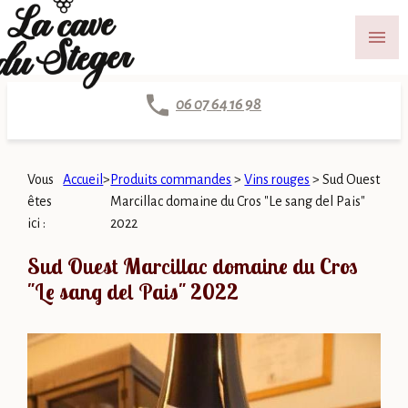
Panneau de gestion des cookies
menu
06 07 64 16 98
Vous
Accueil
>
Produits commandes
>
Vins rouges
>
Sud Ouest
êtes
Marcillac domaine du Cros "Le sang del Pais"
ici :
2022
Sud Ouest Marcillac domaine du Cros
"Le sang del Pais" 2022