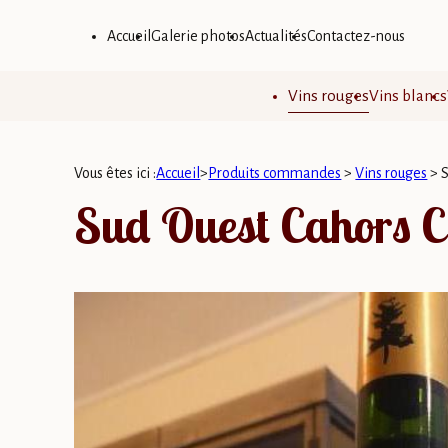
Panneau de gestion des cookies
Accueil
Galerie photos
Actualités
Contactez-nous
Vins rouges
Vins blancs
Vous êtes ici :
Accueil
>
Produits commandes
>
Vins rouges
>
Sud Ouest Cahors C