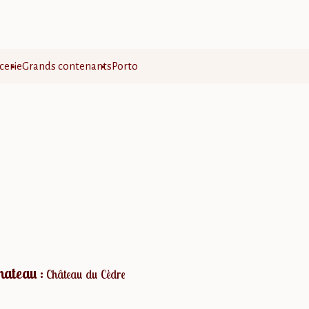
cerie
Grands contenants
Porto
hateau :
Château du Cèdre