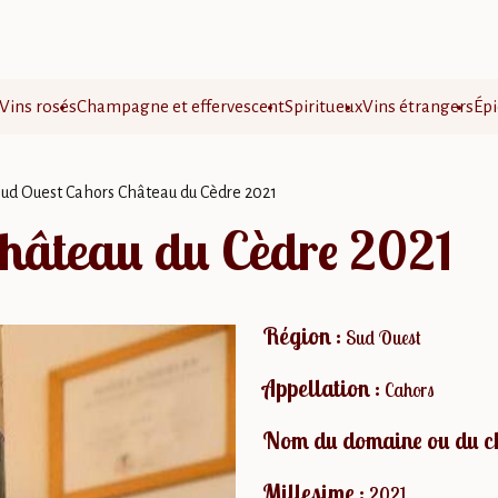
Vins rosés
Champagne et effervescent
Spiritueux
Vins étrangers
Épi
Sud Ouest Cahors Château du Cèdre 2021
hâteau du Cèdre 2021
Région :
Sud Ouest
Appellation :
Cahors
Nom du domaine ou du c
Millesime :
2021