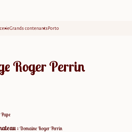
cerie
Grands contenants
Porto
ge Roger Perrin
 Pape
hateau :
Domaine Roger Perrin