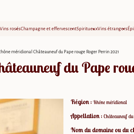
Vins rosés
Champagne et effervescent
Spiritueux
Vins étrangers
Épi
Rhône méridional Châteauneuf du Pape rouge Roger Perrin 2021
hâteauneuf du Pape rou
Région :
Rhône méridional
Appellation :
Châteauneuf du
Nom du domaine ou du c