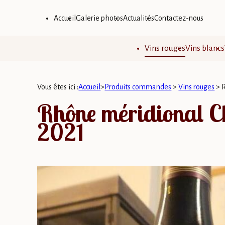
Panneau de gestion des cookies
Accueil
Galerie photos
Actualités
Contactez-nous
Vins rouges
Vins blancs
Vous êtes ici :
Accueil
>
Produits commandes
>
Vins rouges
>
Rhône méridional C
2021