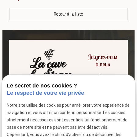
Retour à la liste
Joignez-vous
à nous
Le secret de nos cookies ?
06 07 64 16 98
Le respect de votre vie privée
Notre site utilise des cookies pour améliorer votre expérience de
7 passage fleuri
navigation et vous offrir un contenu personnalisé. Les cookies
- 59380 SOCX
strictement nécessaires sont essentiels au fonctionnement de
Siret :
39799787500026
base de notre site et ne peuvent pas être désactivés.
Cependant, vous avez le choix d'activer ou de désactiver les