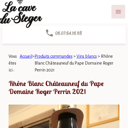
Panneau de gestion des cookies
menu
06 07 64 16 98
Vous
Accueil
>
Produits commandes
>
Vins blancs
>
Rhône
êtes
Blanc Châteauneuf du Pape Domaine Roger
ici :
Perrin 2021
Rhône Blanc Châteauneuf du Pape
Domaine Roger Perrin 2021