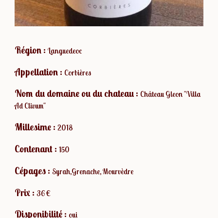
Région :
Languedeoc
Appellation :
Corbières
Nom du domaine ou du chateau :
Château Gleon "Villa
Ad Clivum"
Millesime :
2018
Contenant :
150
Cépages :
Syrah,Grenache, Mourvèdre
Prix :
36 €
Disponibilité :
oui