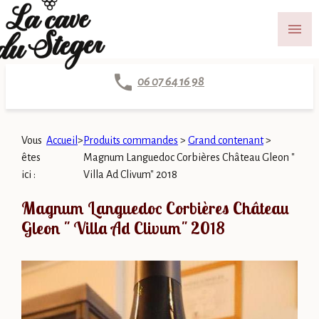
Panneau de gestion des cookies
menu
06 07 64 16 98
Vous
Accueil
>
Produits commandes
>
Grand contenant
>
êtes
Magnum Languedoc Corbières Château Gleon "
ici :
Villa Ad Clivum" 2018
Magnum Languedoc Corbières Château
Gleon " Villa Ad Clivum" 2018