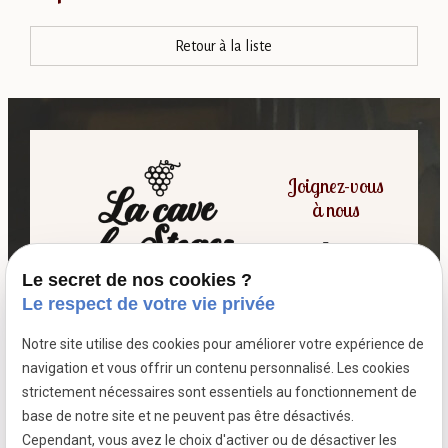
Retour à la liste
Joignez-vous
à nous
Le secret de nos cookies ?
06 07 64 16 98
Le respect de votre vie privée
Notre site utilise des cookies pour améliorer votre expérience de
7 passage fleuri
navigation et vous offrir un contenu personnalisé. Les cookies
- 59380 SOCX
strictement nécessaires sont essentiels au fonctionnement de
Siret :
39799787500026
base de notre site et ne peuvent pas être désactivés.
Cependant, vous avez le choix d'activer ou de désactiver les