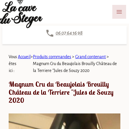
Panneau de gestion des cookies
menu
06 07 64 16 98
Vous
Accueil
>
Produits commandes
>
Grand contenant
>
êtes
Magnum Cru du Beaujolais Brouilly Château de
ici :
la Terriere "Jules de Souzy 2020
Magnum Cru du Beaujolais Brouilly
Château de la Terriere "Jules de Souzy
2020