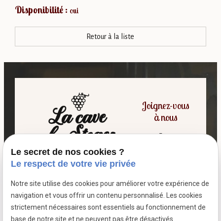
Disponibilité :
oui
Retour à la liste
Joignez-vous
à nous
Le secret de nos cookies ?
06 07 64 16 98
Le respect de votre vie privée
Notre site utilise des cookies pour améliorer votre expérience de
7 passage fleuri
navigation et vous offrir un contenu personnalisé. Les cookies
- 59380 SOCX
strictement nécessaires sont essentiels au fonctionnement de
Siret :
39799787500026
base de notre site et ne peuvent pas être désactivés.