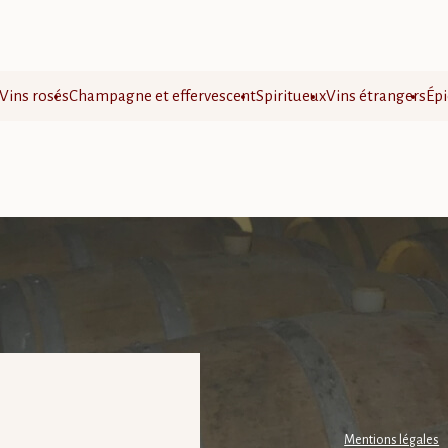
Vins rosés
Champagne et effervescent
Spiritueux
Vins étrangers
Épi
Mentions légales