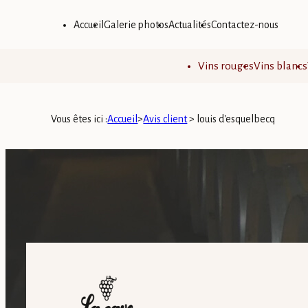
Panneau de gestion des cookies
Accueil
Galerie photos
Actualités
Contactez-nous
Vins rouges
Vins blancs
Vous êtes ici :
Accueil
>
Avis client
>
louis d'esquelbecq