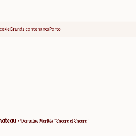
cerie
Grands contenants
Porto
hateau :
Domaine Mortiès "Encore et Encore "