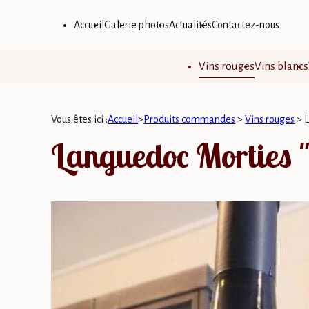
Panneau de gestion des cookies
Accueil
Galerie photos
Actualités
Contactez-nous
Vins rouges
Vins blancs
Vous êtes ici :
Accueil
>
Produits commandes
>
Vins rouges
>
L
Languedoc Morties "E