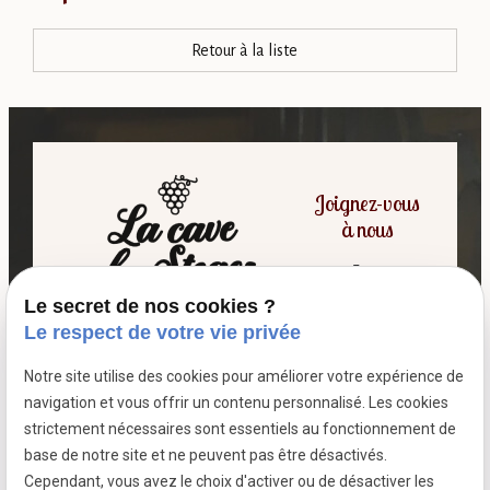
Retour à la liste
Joignez-vous
à nous
Le secret de nos cookies ?
06 07 64 16 98
Le respect de votre vie privée
Notre site utilise des cookies pour améliorer votre expérience de
7 passage fleuri
navigation et vous offrir un contenu personnalisé. Les cookies
- 59380 SOCX
strictement nécessaires sont essentiels au fonctionnement de
Siret :
39799787500026
base de notre site et ne peuvent pas être désactivés.
Cependant, vous avez le choix d'activer ou de désactiver les