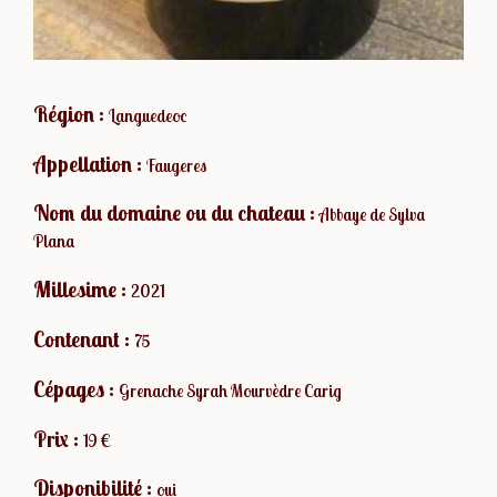
Région :
Languedeoc
Appellation :
Faugeres
Nom du domaine ou du chateau :
Abbaye de Sylva
Plana
Millesime :
2021
Contenant :
75
Cépages :
Grenache Syrah Mourvèdre Carig
Prix :
19 €
Disponibilité :
oui