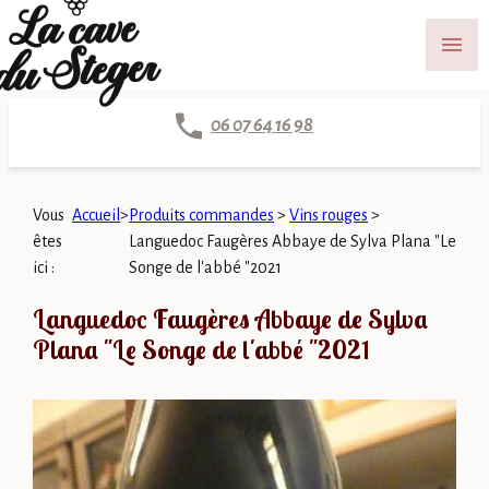
Panneau de gestion des cookies
menu
06 07 64 16 98
Vous
Accueil
>
Produits commandes
>
Vins rouges
>
êtes
Languedoc Faugères Abbaye de Sylva Plana "Le
ici :
Songe de l'abbé "2021
Languedoc Faugères Abbaye de Sylva
Plana "Le Songe de l'abbé "2021