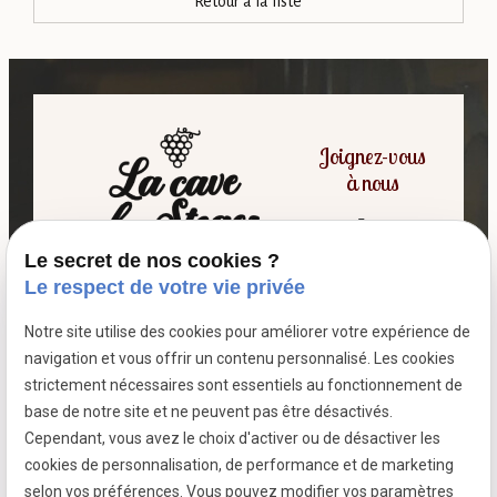
Retour à la liste
Joignez-vous
à nous
Le secret de nos cookies ?
06 07 64 16 98
Le respect de votre vie privée
Notre site utilise des cookies pour améliorer votre expérience de
7 passage fleuri
navigation et vous offrir un contenu personnalisé. Les cookies
- 59380 SOCX
strictement nécessaires sont essentiels au fonctionnement de
Siret :
39799787500026
base de notre site et ne peuvent pas être désactivés.
Cependant, vous avez le choix d'activer ou de désactiver les
cookies de personnalisation, de performance et de marketing
selon vos préférences. Vous pouvez modifier vos paramètres