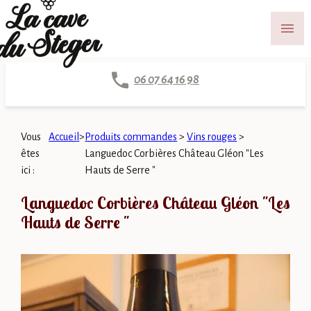
Panneau de gestion des cookies
menu
06 07 64 16 98
Vous
Accueil
>
Produits commandes
>
Vins rouges
>
êtes
Languedoc Corbières Château Gléon "Les
ici :
Hauts de Serre "
Languedoc Corbières Château Gléon "Les
Hauts de Serre "