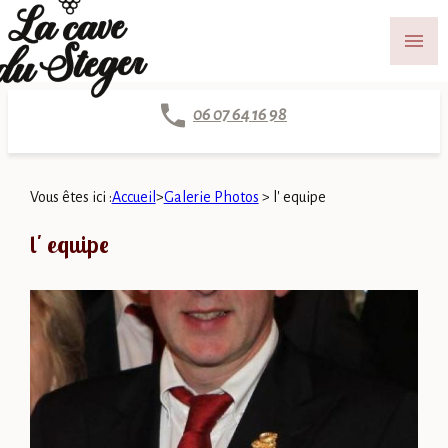
Panneau de gestion des cookies
menu
06 07 64 16 98
Vous êtes ici :
Accueil
>
Galerie Photos
>
l' equipe
l' equipe