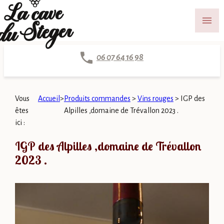
Panneau de gestion des cookies
menu
06 07 64 16 98
Vous
Accueil
>
Produits commandes
>
Vins rouges
>
IGP des
êtes
Alpilles ,domaine de Trévallon 2023 .
ici :
IGP des Alpilles ,domaine de Trévallon
2023 .