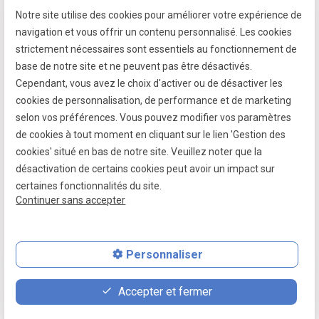
Notre site utilise des cookies pour améliorer votre expérience de
7 passage fleuri
navigation et vous offrir un contenu personnalisé. Les cookies
- 59380 SOCX
strictement nécessaires sont essentiels au fonctionnement de
Siret :
39799787500026
base de notre site et ne peuvent pas être désactivés.
Cependant, vous avez le choix d'activer ou de désactiver les
cookies de personnalisation, de performance et de marketing
selon vos préférences. Vous pouvez modifier vos paramètres
Mentions légales
de cookies à tout moment en cliquant sur le lien 'Gestion des
cookies' situé en bas de notre site. Veuillez noter que la
Politique de confidentialité
désactivation de certains cookies peut avoir un impact sur
Gestion des cookies
certaines fonctionnalités du site.
Continuer sans accepter
Plan du site
Personnaliser
place
contact_page
phone
Accepter et fermer
Plan d'accès
Contact
06 07 64 16 98