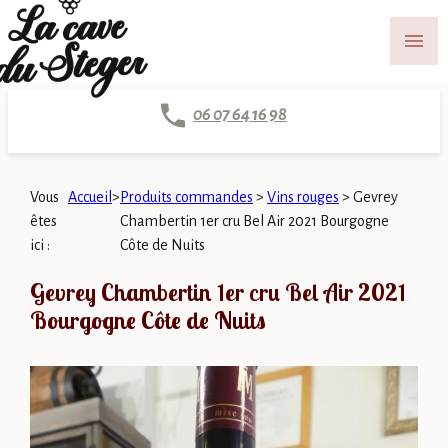
Panneau de gestion des cookies
menu
06 07 64 16 98
Vous
Accueil
>
Produits commandes
>
Vins rouges
>
Gevrey
êtes
Chambertin 1er cru Bel Air 2021 Bourgogne
ici :
Côte de Nuits
Gevrey Chambertin 1er cru Bel Air 2021
Bourgogne Côte de Nuits