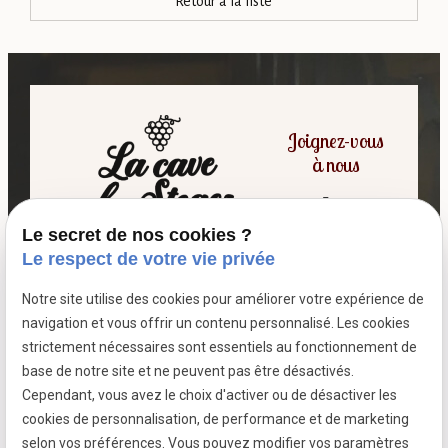
Retour à la liste
Joignez-vous
à nous
Le secret de nos cookies ?
06 07 64 16 98
Le respect de votre vie privée
Notre site utilise des cookies pour améliorer votre expérience de
7 passage fleuri
navigation et vous offrir un contenu personnalisé. Les cookies
- 59380 SOCX
strictement nécessaires sont essentiels au fonctionnement de
Siret :
39799787500026
base de notre site et ne peuvent pas être désactivés.
Cependant, vous avez le choix d'activer ou de désactiver les
cookies de personnalisation, de performance et de marketing
selon vos préférences. Vous pouvez modifier vos paramètres