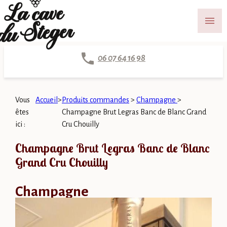
Panneau de gestion des cookies
menu
06 07 64 16 98
Vous
Accueil
>
Produits commandes
>
Champagne
>
êtes
Champagne Brut Legras Banc de Blanc Grand
ici :
Cru Chouilly
Champagne Brut Legras Banc de Blanc
Grand Cru Chouilly
Champagne