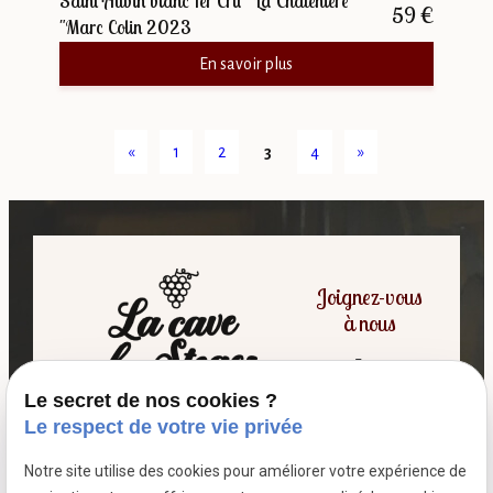
Saint Aubin blanc 1er Cru "La Chaténière
59 €
"Marc Colin 2023
En savoir plus
«
1
2
3
4
»
Joignez-vous
à nous
Le secret de nos cookies ?
06 07 64 16 98
Le respect de votre vie privée
Notre site utilise des cookies pour améliorer votre expérience de
7 passage fleuri