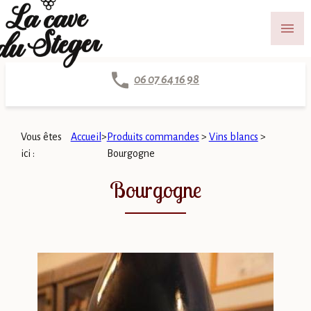
Panneau de gestion des cookies
menu
06 07 64 16 98
Vous êtes
Accueil
>
Produits commandes
>
Vins blancs
>
ici :
Bourgogne
Bourgogne