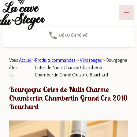
Panneau de gestion des cookies
menu
06 07 64 16 98
Vous
Accueil
>
Produits commandes
>
Vins rouges
>
Bourgogne
êtes
Cotes de Nuits Charme Chambertin
ici :
Chambertin Grand Cru 2010 Bouchard
Bourgogne Cotes de Nuits Charme
Chambertin Chambertin Grand Cru 2010
Bouchard