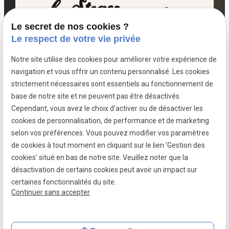
Le secret de nos cookies ?
06 07 64 16 98
Le respect de votre vie privée
Notre site utilise des cookies pour améliorer votre expérience de
7 passage fleuri
navigation et vous offrir un contenu personnalisé. Les cookies
- 59380 SOCX
strictement nécessaires sont essentiels au fonctionnement de
Siret :
39799787500026
base de notre site et ne peuvent pas être désactivés.
Cependant, vous avez le choix d'activer ou de désactiver les
cookies de personnalisation, de performance et de marketing
selon vos préférences. Vous pouvez modifier vos paramètres
Mentions légales
de cookies à tout moment en cliquant sur le lien 'Gestion des
cookies' situé en bas de notre site. Veuillez noter que la
Politique de confidentialité
désactivation de certains cookies peut avoir un impact sur
Gestion des cookies
certaines fonctionnalités du site.
Continuer sans accepter
Plan du site