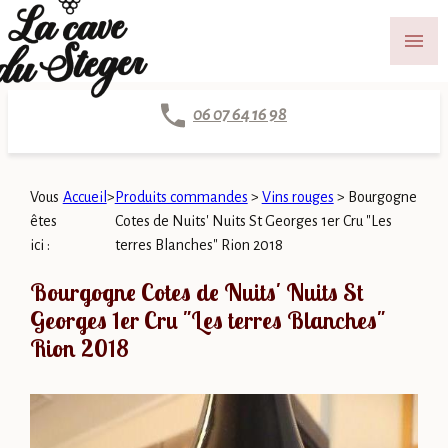
Panneau de gestion des cookies
menu
06 07 64 16 98
Vous
Accueil
>
Produits commandes
>
Vins rouges
>
Bourgogne
êtes
Cotes de Nuits' Nuits St Georges 1er Cru "Les
ici :
terres Blanches" Rion 2018
Bourgogne Cotes de Nuits' Nuits St
Georges 1er Cru "Les terres Blanches"
Rion 2018