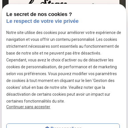
Le secret de nos cookies ?
06 07 64 16 98
Le respect de votre vie privée
Notre site utilise des cookies pour améliorer votre expérience de
7 passage fleuri
navigation et vous offrir un contenu personnalisé. Les cookies
- 59380 SOCX
strictement nécessaires sont essentiels au fonctionnement de
Siret :
39799787500026
base de notre site et ne peuvent pas être désactivés.
Cependant, vous avez le choix d'activer ou de désactiver les
cookies de personnalisation, de performance et de marketing
selon vos préférences. Vous pouvez modifier vos paramètres
Mentions légales
de cookies à tout moment en cliquant sur le lien 'Gestion des
cookies' situé en bas de notre site. Veuillez noter que la
Politique de confidentialité
désactivation de certains cookies peut avoir un impact sur
Gestion des cookies
certaines fonctionnalités du site.
Continuer sans accepter
Plan du site