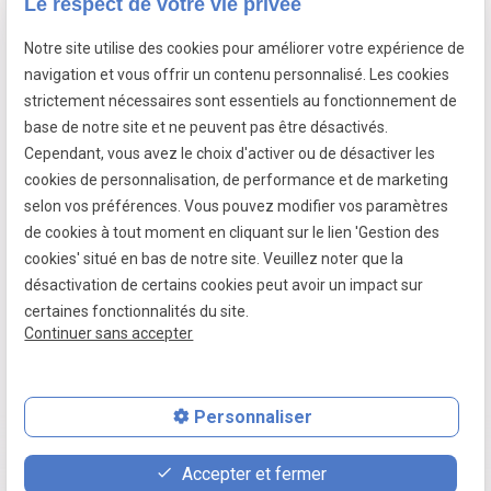
Le respect de votre vie privée
Notre site utilise des cookies pour améliorer votre expérience de
7 passage fleuri
navigation et vous offrir un contenu personnalisé. Les cookies
- 59380 SOCX
strictement nécessaires sont essentiels au fonctionnement de
Siret :
39799787500026
base de notre site et ne peuvent pas être désactivés.
Cependant, vous avez le choix d'activer ou de désactiver les
cookies de personnalisation, de performance et de marketing
selon vos préférences. Vous pouvez modifier vos paramètres
Mentions légales
de cookies à tout moment en cliquant sur le lien 'Gestion des
cookies' situé en bas de notre site. Veuillez noter que la
Politique de confidentialité
désactivation de certains cookies peut avoir un impact sur
Gestion des cookies
certaines fonctionnalités du site.
Continuer sans accepter
Plan du site
Personnaliser
place
contact_page
phone
Accepter et fermer