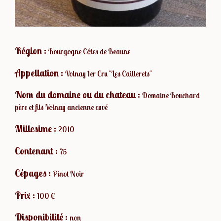
Région :
Bourgogne Côtes de Beaune
Appellation :
Volnay 1er Cru "Les Caillerets"
Nom du domaine ou du chateau :
Domaine Bouchard
père et fils Volnay ancienne cuvé
Millesime :
2010
Contenant :
75
Cépages :
Pinot Noir
Prix :
100 €
Disponibilité :
non