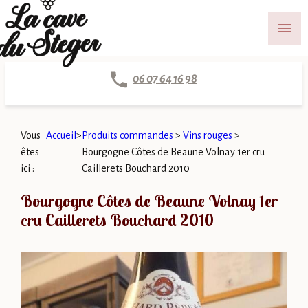
Panneau de gestion des cookies
menu
06 07 64 16 98
Vous
Accueil
>
Produits commandes
>
Vins rouges
>
êtes
Bourgogne Côtes de Beaune Volnay 1er cru
ici :
Caillerets Bouchard 2010
Bourgogne Côtes de Beaune Volnay 1er
cru Caillerets Bouchard 2010