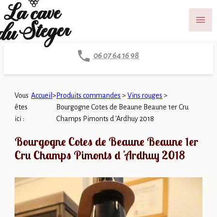
Panneau de gestion des cookies
menu
06 07 64 16 98
Vous
Accueil
>
Produits commandes
>
Vins rouges
>
êtes
Bourgogne Cotes de Beaune Beaune 1er Cru
ici :
Champs Pimonts d 'Ardhuy 2018
Bourgogne Cotes de Beaune Beaune 1er
Cru Champs Pimonts d 'Ardhuy 2018