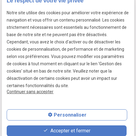
Le respect de votre vie privée
Notre site utilise des cookies pour améliorer votre expérience de
7 passage fleuri
navigation et vous offrir un contenu personnalisé. Les cookies
- 59380 SOCX
strictement nécessaires sont essentiels au fonctionnement de
Siret :
39799787500026
base de notre site et ne peuvent pas être désactivés.
Cependant, vous avez le choix d'activer ou de désactiver les
cookies de personnalisation, de performance et de marketing
selon vos préférences. Vous pouvez modifier vos paramètres
Mentions légales
de cookies à tout moment en cliquant sur le lien 'Gestion des
cookies' situé en bas de notre site. Veuillez noter que la
Politique de confidentialité
désactivation de certains cookies peut avoir un impact sur
Gestion des cookies
certaines fonctionnalités du site.
Continuer sans accepter
Plan du site
Personnaliser
place
contact_page
phone
Accepter et fermer