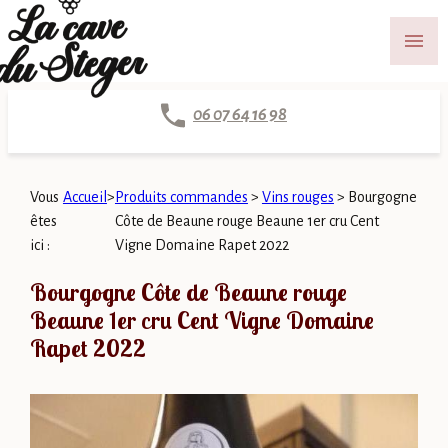
Panneau de gestion des cookies
menu
06 07 64 16 98
Vous
Accueil
>
Produits commandes
>
Vins rouges
>
Bourgogne
êtes
Côte de Beaune rouge Beaune 1er cru Cent
ici :
Vigne Domaine Rapet 2022
Bourgogne Côte de Beaune rouge
Beaune 1er cru Cent Vigne Domaine
Rapet 2022