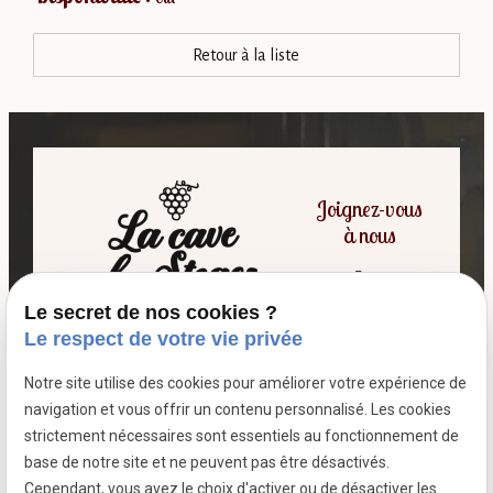
Retour à la liste
Joignez-vous
à nous
Le secret de nos cookies ?
06 07 64 16 98
Le respect de votre vie privée
Notre site utilise des cookies pour améliorer votre expérience de
7 passage fleuri
navigation et vous offrir un contenu personnalisé. Les cookies
- 59380 SOCX
strictement nécessaires sont essentiels au fonctionnement de
Siret :
39799787500026
base de notre site et ne peuvent pas être désactivés.
Cependant, vous avez le choix d'activer ou de désactiver les