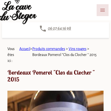
Panneau de gestion des cookies
menu
06 07 64 16 98
Vous
Accueil
>
Produits commandes
>
Vins rouges
>
êtes
Bordeaux Pomerol "Clos du Clocher " 2015
ici :
Bordeaux Pomerol "Clos du Clocher "
2015