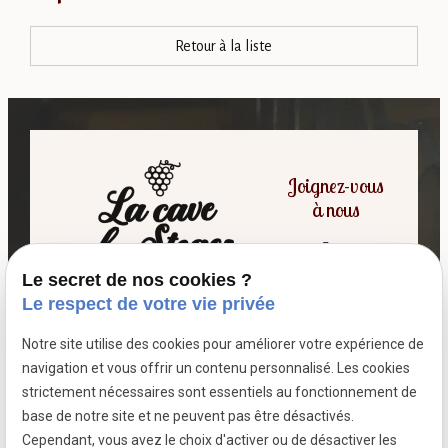
Retour à la liste
Joignez-vous
à nous
Le secret de nos cookies ?
06 07 64 16 98
Le respect de votre vie privée
Notre site utilise des cookies pour améliorer votre expérience de
7 passage fleuri
navigation et vous offrir un contenu personnalisé. Les cookies
- 59380 SOCX
strictement nécessaires sont essentiels au fonctionnement de
Siret :
39799787500026
base de notre site et ne peuvent pas être désactivés.
Cependant, vous avez le choix d'activer ou de désactiver les