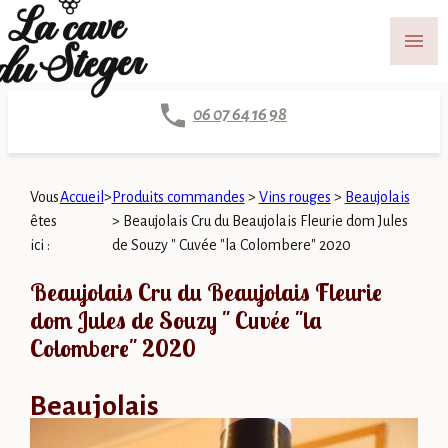
Panneau de gestion des cookies
menu
06 07 64 16 98
Vous
Accueil
>
Produits commandes
>
Vins rouges
>
Beaujolais
êtes
>
Beaujolais Cru du Beaujolais Fleurie dom Jules
ici :
de Souzy " Cuvée "la Colombere" 2020
Beaujolais Cru du Beaujolais Fleurie
dom Jules de Souzy " Cuvée "la
Colombere" 2020
Beaujolais