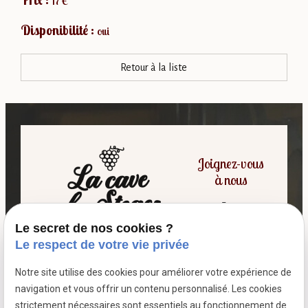
17 €
Disponibilité :
oui
Retour à la liste
Joignez-vous
à nous
Le secret de nos cookies ?
06 07 64 16 98
Le respect de votre vie privée
Notre site utilise des cookies pour améliorer votre expérience de
7 passage fleuri
navigation et vous offrir un contenu personnalisé. Les cookies
- 59380 SOCX
strictement nécessaires sont essentiels au fonctionnement de