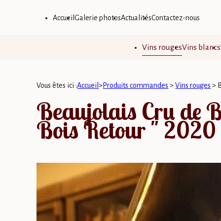
Panneau de gestion des cookies
Accueil
Galerie photos
Actualités
Contactez-nous
Vins rouges
Vins blancs
Vous êtes ici :
Accueil
>
Produits commandes
>
Vins rouges
>
B
Beaujolais Cru de 
Bois Retour " 2020