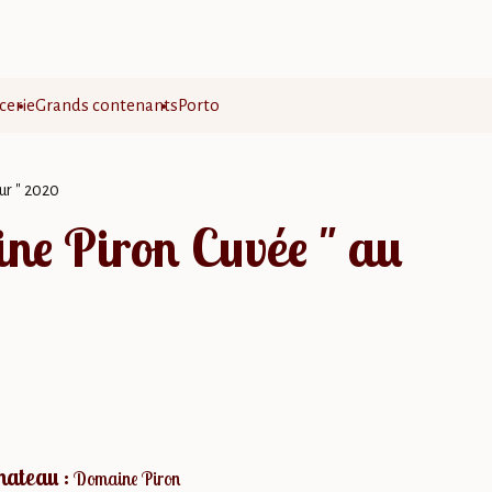
cerie
Grands contenants
Porto
ur " 2020
ne Piron Cuvée " au
hateau :
Domaine Piron