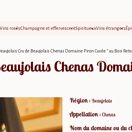
Vins rosés
Champagne et effervescent
Spiritueux
Vins étrangers
Épi
eaujolais Cru de Beaujolais Chenas Domaine Piron Cuvée " au Bois Reto
Beaujolais Chenas Domai
Région :
Beaujolais
Appellation :
Chenas
Nom du domaine ou du c