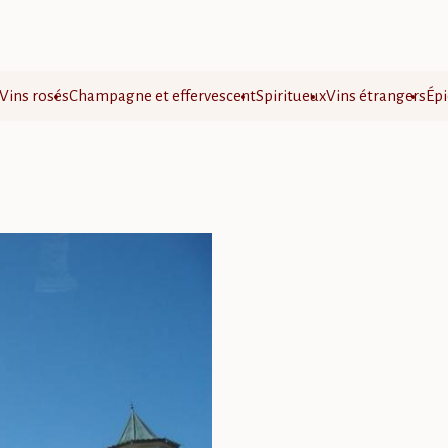
Vins rosés
Champagne et effervescent
Spiritueux
Vins étrangers
Épi