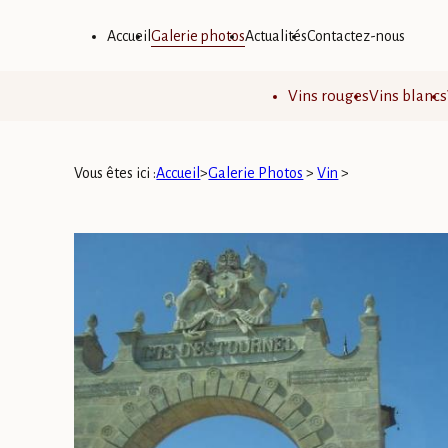
Panneau de gestion des cookies
Accueil
Galerie photos
Actualités
Contactez-nous
Vins rouges
Vins blancs
Vous êtes ici :
Accueil
>
Galerie Photos
>
Vin
>