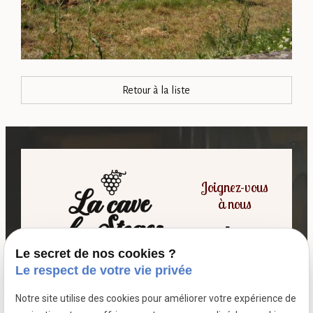
Retour à la liste
Joignez-vous
à nous
Le secret de nos cookies ?
06 07 64 16 98
Le respect de votre vie privée
Notre site utilise des cookies pour améliorer votre expérience de
7 passage fleuri