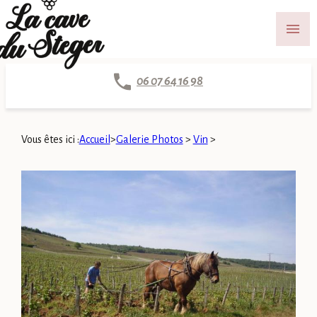
Panneau de gestion des cookies
menu
06 07 64 16 98
Vous êtes ici :
Accueil
>
Galerie Photos
>
Vin
>